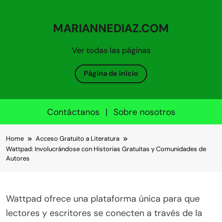
MARIANNEDIAZ.COM
Ver todas las páginas
Página de inicio
Contáctanos
|
Sobre nosotros
Skip to content
Home
Acceso Gratuito a Literatura
Wattpad: Involucrándose con Historias Gratuitas y Comunidades de
Autores
Wattpad ofrece una plataforma única para que
lectores y escritores se conecten a través de la